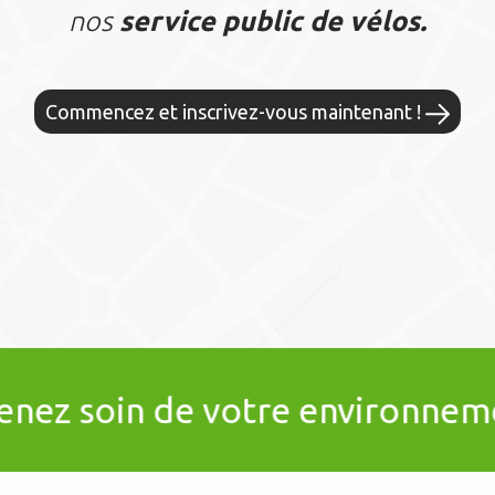
nos
service public de vélos.
Commencez et inscrivez-vous maintenant !
 votre environnement
•
Pa